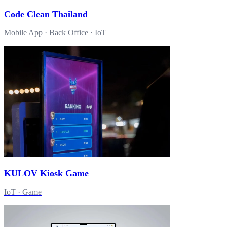
Code Clean Thailand
Mobile App · Back Office · IoT
KULOV Kiosk Game
IoT · Game