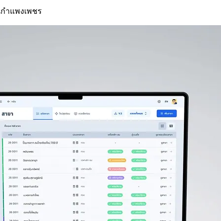
จในกำแพงเพชร