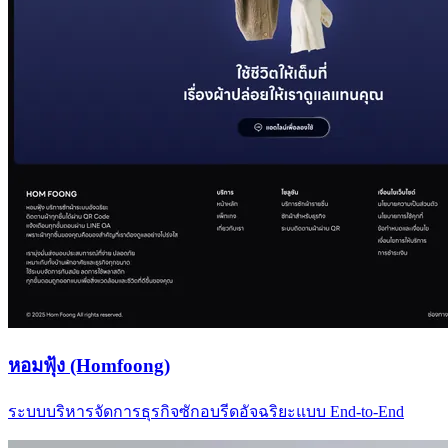
หอมฟุ้ง (Homfoong)
ระบบบริหารจัดการธุรกิจซักอบรีดอัจฉริยะแบบ End-to-End