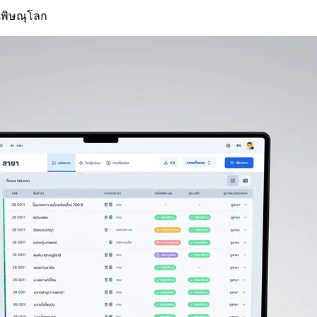
นพิษณุโลก